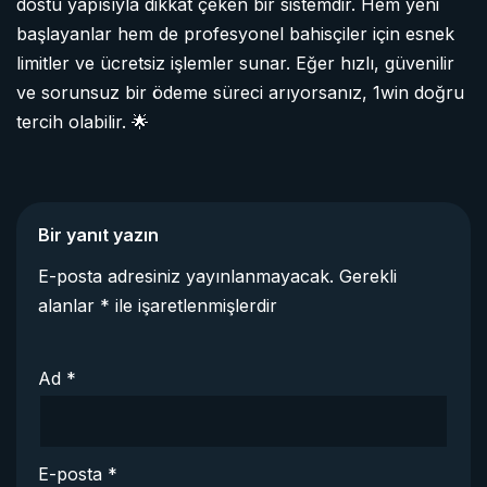
dostu yapısıyla dikkat çeken bir sistemdir. Hem yeni
başlayanlar hem de profesyonel bahisçiler için esnek
limitler ve ücretsiz işlemler sunar. Eğer hızlı, güvenilir
ve sorunsuz bir ödeme süreci arıyorsanız, 1win doğru
tercih olabilir. 🌟
Bir yanıt yazın
E-posta adresiniz yayınlanmayacak.
Gerekli
alanlar
*
ile işaretlenmişlerdir
Ad
*
E-posta
*