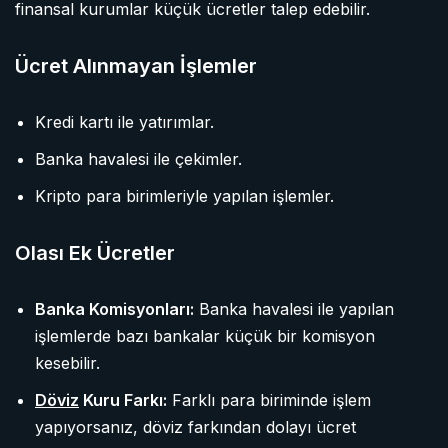
finansal kurumlar küçük ücretler talep edebilir.
Ücret Alınmayan İşlemler
Kredi kartı ile yatırımlar.
Banka havalesi ile çekimler.
Kripto para birimleriyle yapılan işlemler.
Olası Ek Ücretler
Banka Komisyonları:
Banka havalesi ile yapılan
işlemlerde bazı bankalar küçük bir komisyon
kesebilir.
Döviz
Kuru Farkı:
Farklı para biriminde işlem
yapıyorsanız, döviz farkından dolayı ücret