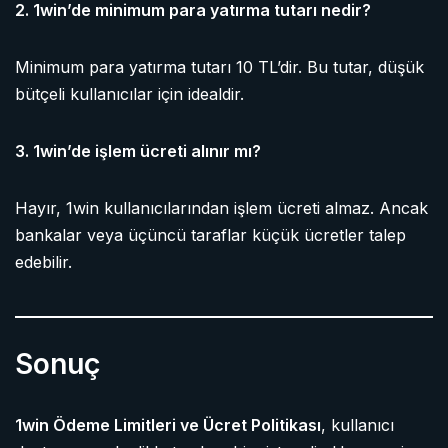
2. 1win’de minimum para yatırma tutarı nedir?
Minimum para yatırma tutarı 10 TL’dir. Bu tutar, düşük
bütçeli kullanıcılar için idealdir.
3. 1win’de işlem ücreti alınır mı?
Hayır, 1win kullanıcılarından işlem ücreti almaz. Ancak
bankalar veya üçüncü taraflar küçük ücretler talep
edebilir.
Sonuç
1win Ödeme Limitleri ve Ücret Politikası
, kullanıcı