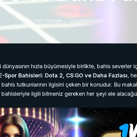
1win turkiye
Uncategorized
 dünyasının hızla büyümesiyle birlikte, bahis severler içi
E-Spor Bahisleri: Dota 2, CS:GO ve Daha Fazlası
, h
bahis tutkunlarının ilgisini çeken bir konudur. Bu maka
ahisleriyle ilgili bilmeniz gereken her şeyi ele alacağı