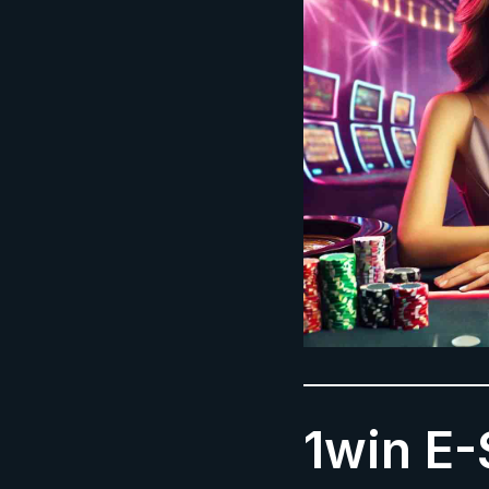
1win E-