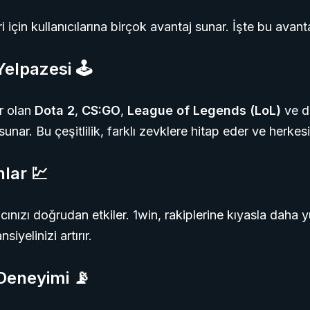
i için kullanıcılarına birçok avantaj sunar. İşte bu avanta
elpazesi 🕹️
r olan
Dota 2
,
CS:GO
,
League of Legends (LoL)
ve d
nar. Bu çeşitlilik, farklı zevklere hitap eder ve herkesin
lar 💹
cınızı doğrudan etkiler. 1win, rakiplerine kıyasla daha 
iyelinizi artırır.
 Deneyimi 📡