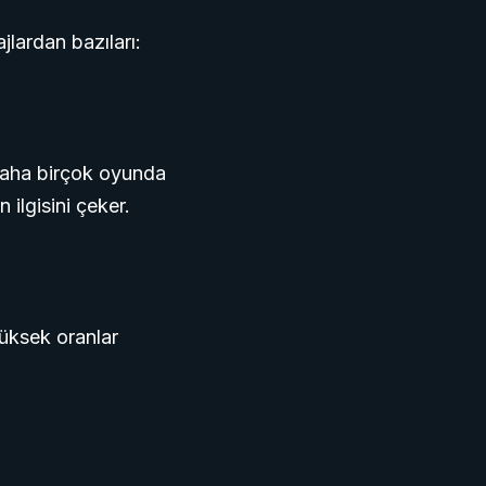
jlardan bazıları:
aha birçok oyunda
 ilgisini çeker.
yüksek oranlar