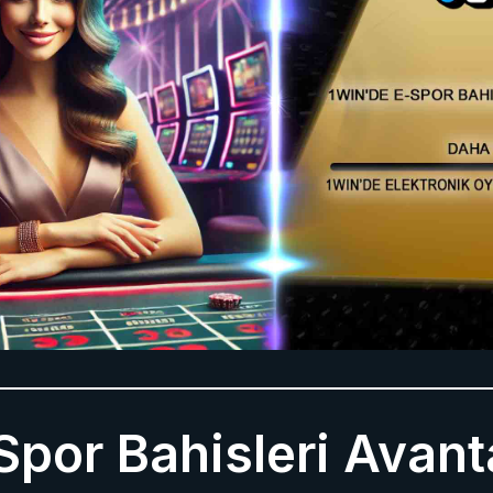
Spor Bahisleri Avanta