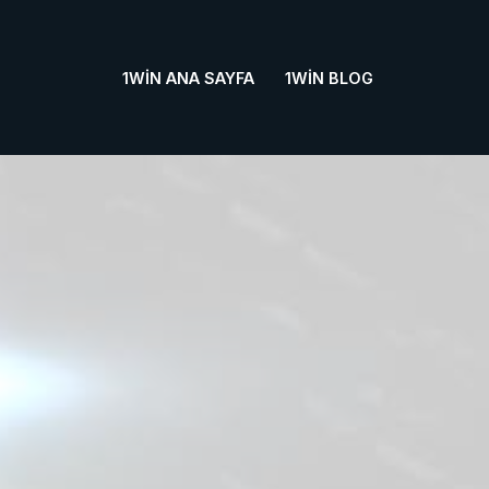
1WIN ANA SAYFA
1WIN BLOG