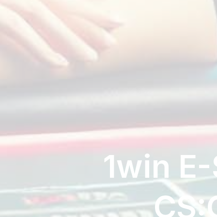
1win E-
CS: