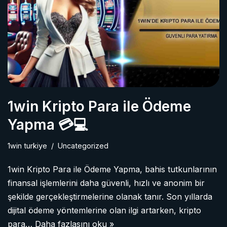
1win Kripto Para ile Ödeme
Yapma 💳💻
1win turkiye
Uncategorized
1win Kripto Para ile Ödeme Yapma, bahis tutkunlarının
finansal işlemlerini daha güvenli, hızlı ve anonim bir
şekilde gerçekleştirmelerine olanak tanır. Son yıllarda
dijital ödeme yöntemlerine olan ilgi artarken, kripto
para…
Daha fazlasını oku »