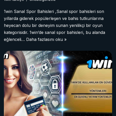
1win Sanal Spor Bahisleri ,Sanal spor bahisleri son
yıllarda giderek popülerleşen ve bahis tutkunlarına
heyecan dolu bir deneyim sunan yenilikçi bir oyun
kategorisidir. 1win’de sanal spor bahisleri, bu alanda
eğlenceli…
Daha fazlasını oku »