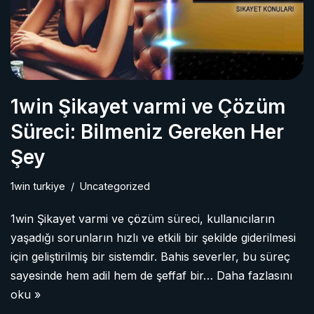
1win Şikayet varmi ve Çözüm
Süreci: Bilmeniz Gereken Her
Şey
1win turkiye
Uncategorized
1win Şikayet varmi ve çözüm süreci, kullanıcıların
yaşadığı sorunların hızlı ve etkili bir şekilde giderilmesi
için geliştirilmiş bir sistemdir. Bahis severler, bu süreç
sayesinde hem adil hem de şeffaf bir…
Daha fazlasını
oku »