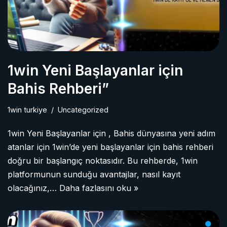
1win Yeni Başlayanlar için
Bahis Rehberi”
1win turkiye
Uncategorized
1win Yeni Başlayanlar için , Bahis dünyasına yeni adım
atanlar için 1win’de yeni başlayanlar için bahis rehberi
doğru bir başlangıç noktasıdır. Bu rehberde, 1win
platformunun sunduğu avantajlar, nasıl kayıt
olacağınız,…
Daha fazlasını oku »