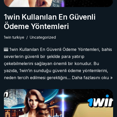
1win Kullanılan En Güvenli
Ödeme Yöntemleri
1win turkiye
Uncategorized
🎰 1win Kullanılan En Güvenli Ödeme Yöntemleri, bahis
severlerin güvenli bir şekilde para yatırıp
çekebilmelerini sağlayan önemli bir konudur. Bu
yazıda, 1win’in sunduğu güvenli ödeme yöntemlerini,
neden tercih edilmesi gerektiğini…
Daha fazlasını oku »