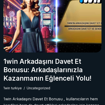
1win Arkadaşını Davet Et
Bonusu: Arkadaşlarınızla
Kazanmanın Eğlenceli Yolu!
1win turkiye
Uncategorized
1win Arkadaşını Davet Et Bonusu , kullanıcıların hem