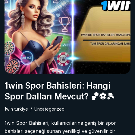
1win Spor Bahisleri: Hangi
Spor Dalları Mevcut? 🏀⚽🎾
1win turkiye
Uncategorized
1win Spor Bahisleri, kullanıcılarına geniş bir spor
bahisleri seçeneği sunan yenilikçi ve güvenilir bir